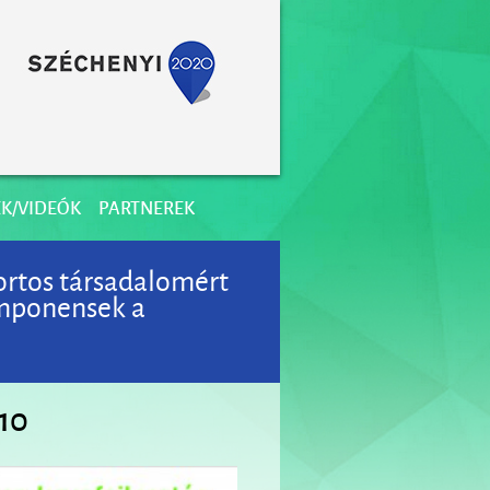
K/VIDEÓK
PARTNEREK
portos társadalomért
omponensek a
10