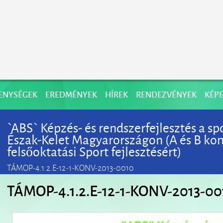
ENYSÉGEK
EREDMÉNYEK
HÍREK
RENDEZVÉNYEK
KÉPE
`ABS` Képzés- és rendszerfejlesztés a s
Észak-Kelet Magyarországon (A és B k
felsőoktatási Sport fejlesztésért)
TÁMOP-4.1.2.E-12-1-KONV-2013-0010
TÁMOP-4.1.2.E-12-1-KONV-2013-00