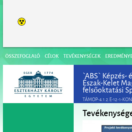
ÖSSZEFOGLALÓ
CÉLOK
TEVÉKENYSÉGEK
EREDMÉNY
`ABS` Képzés- é
Észak-Kelet Ma
felsőoktatási Sp
TÁMOP-4.1.2.E-12-1-KO
Tevékenység