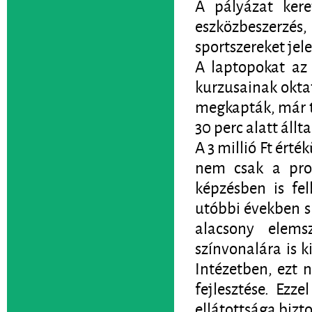
A pályázat kere
eszközbeszerzé
sportszereket jele
A laptopokat az 
kurzusainak oktat
megkapták, már t
30 perc alatt állt
A 3 millió Ft ért
nem csak a proj
képzésben is fel
utóbbi években sp
alacsony elem
színvonalára is k
Intézetben, ezt n
fejlesztése. Ezz
ellátottsága bizto