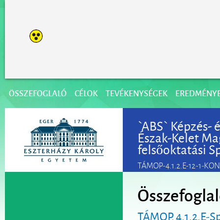
ÖSSZEFOGLALÓ
CÉLOK
TEVÉKENYSÉGEK
EREDMÉNY
`ABS` Képzés- é
Észak-Kelet Ma
felsőoktatási Sp
TÁMOP-4.1.2.E-12-1-KO
Összefogla
TÁMOP. 4.1.2.E-S