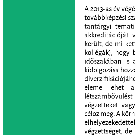
A 2013-as év végé
továbbképzési sz
tantárgyi temat
akkreditációját 
került, de mi ke
kollégák), hogy 
időszakában is a
kidolgozása hozzá
diverzifikációj
eleme lehet a 
létszámbővülést
végzetteket vag
céloz meg. A körn
elhelyezeked
végzettséget, de 