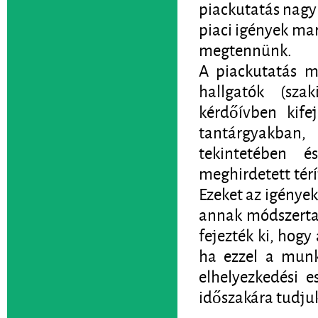
piackutatás nagy
piaci igények ma
megtennünk.
A piackutatás m
hallgatók (szak
kérdőívben kife
tantárgyakba
tekintetében é
meghirdetett térít
Ezeket az igények
annak módszertan
fejezték ki, hogy
ha ezzel a munka
elhelyezkedési e
időszakára tudju