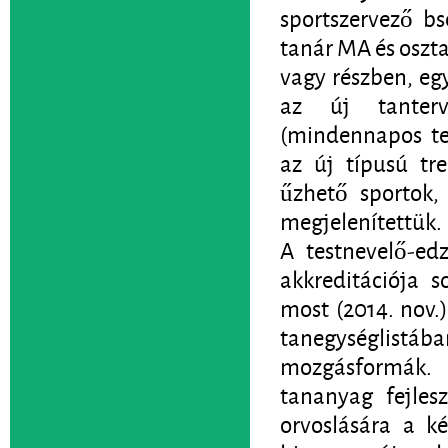
sportszervező bsc
tanár MA és oszta
vagy részben, eg
az új tanterv
(mindennapos tes
az új típusú tr
űzhető sportok,
megjelenítettük.
A testnevelő-ed
akkreditációja 
most (2014. nov.
tanegységlistáb
mozgásformák. 
tananyag fejles
orvoslására a ké