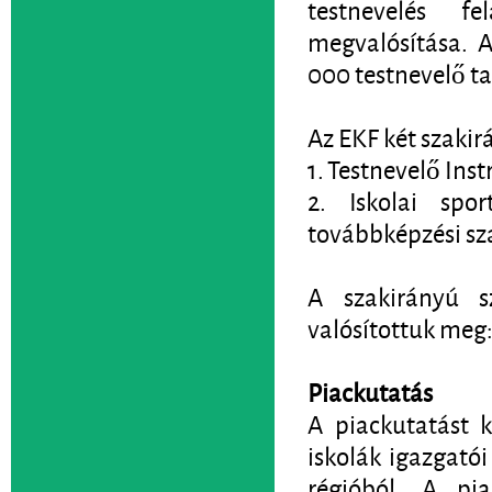
testnevelés f
megvalósítása. 
000 testnevelő ta
Az EKF két szakir
1. Testnevelő Inst
2. Iskolai spo
továbbképzési sz
A szakirányú s
valósítottuk meg
Piackutatás
A piackutatást k
iskolák igazgatói
régióból. A pia