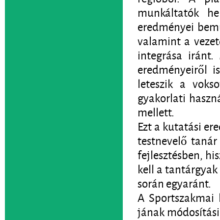
munkáltatók he
eredményei bemut
valamint a vezet
integrása iránt
eredményeiről i
leteszik a voks
gyakorlati haszn
mellett.
Ezt a kutatási er
testnevelő tanár
fejlesztésben, h
kell a tantárgyak
során egyaránt.
A Sportszakmai 
jának módosítási 