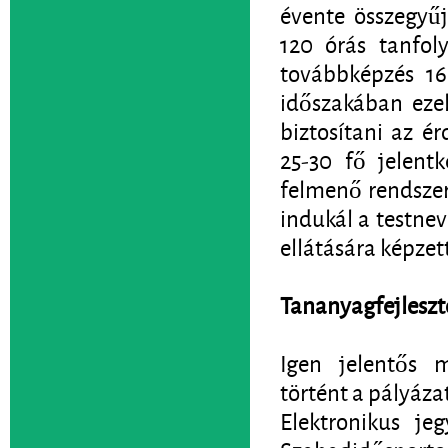
évente összegyűj
120 órás tanfoly
továbbképzés 168
időszakában eze
biztosítani az 
25-30 fő jelent
felmenő rendszer
indukál a testne
ellátására képzet
Tananyagfejleszt
Igen jelentős m
történt a pályázat
Elektronikus je