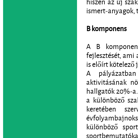
hiszen az új sza
ismert-anyagok, 
B komponens
A B komponensb
fejlesztését, am
is előírt kötelez
A pályázatban 
aktivitásának nö
hallgatók 20%-a. 
a különböző sza
keretében sze
évfolyambajnoks
különböző sport
sportbemutatóka