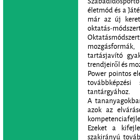
Szabadidősporto
életmód és a Ját
már az új keret
oktatás-módszert
Oktatásmódsze
mozgásformák, r
tartásjavító gy
trendjeiről és mo
Power pointos el
továbbképzési 
tantárgyához.
A tananyagokban
azok az elvárás
kompetenciafejles
Ezeket a kifejl
szakirányú továb