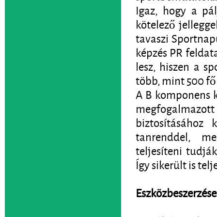
Igaz, hogy a pál
kötelező jellegge
tavaszi Sportnap
képzés PR feldat
lesz, hiszen a s
több, mint 500 fő 
A B komponens kö
megfogalmazott s
biztosításához 
tanrenddel, me
teljesíteni tudjá
Így sikerült is te
Eszközbeszerzése