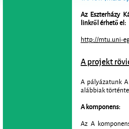
Az Eszterházy Ká
linkről érhető el:
http://mtu.uni-e
A projekt rövi
A pályázatunk A 
alábbiak történte
A komponens:
Az A komponensb